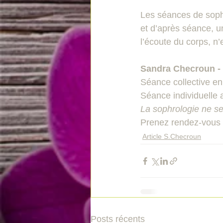
Les séances de sophr
et d’après séance, un
l’écoute du corps, n’
Sandra Checroun -
Séance collective en 
Séance individuelle 
La sophrologie ne se
Prenez rendez-vous 
Article S.Checroun
Posts récents