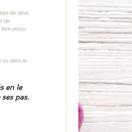
bjet de désir, 
et de 
r être perçu 
 ou dans le 
 en le 
 ses pas.