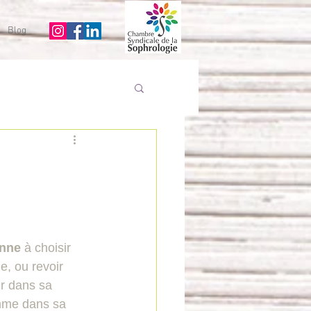
Blog
nne 
à choisir 
e, ou revoir 
ir dans sa 
omme dans sa 