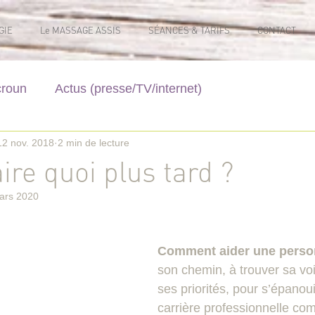
GIE
Le MASSAGE ASSIS
SÉANCES & TARIFS
CONTACT
croun
Actus (presse/TV/internet)
12 nov. 2018
2 min de lecture
aire quoi plus tard ?
ars 2020
Comment aider une perso
son chemin, à trouver sa voi
ses priorités, pour s’épanou
carrière professionnelle c