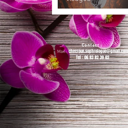
Contact :
checroun.sophrologue@gmail.com
Mail :
Tel : 06 83 82 39 02