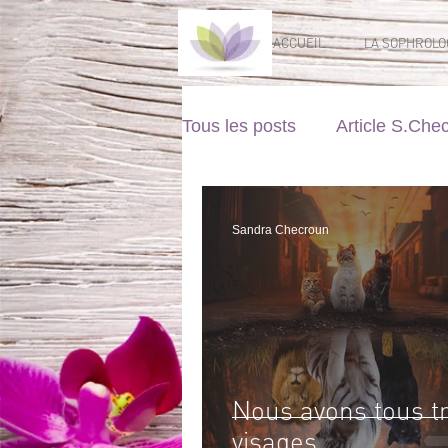
ACCUEIL
LA SOPHROLO
Tous les posts
Article S.Che
Sandra Checroun
Nous avons tous tr
visages