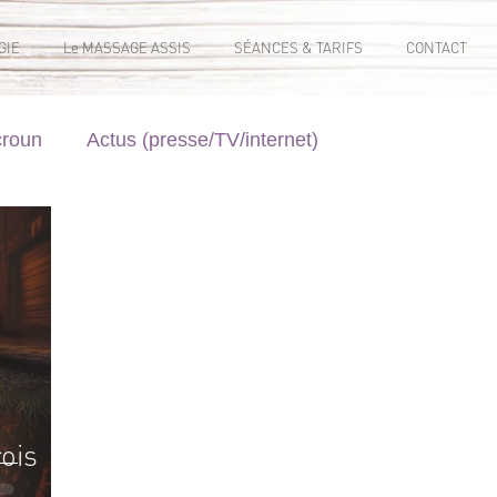
GIE
Le MASSAGE ASSIS
SÉANCES & TARIFS
CONTACT
croun
Actus (presse/TV/internet)
ois