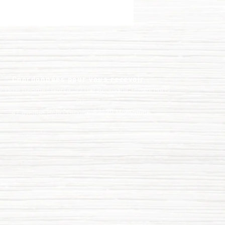
Coordonnées pour vous recevoir :
2 Quai Georges Gorse, 92100 Boulogne-Billancourt
ou
47 avenue Henri Ginoux, 92120 Montrouge