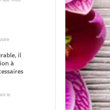
votre 
able, il 
ion à 
cessaires 
nt le 