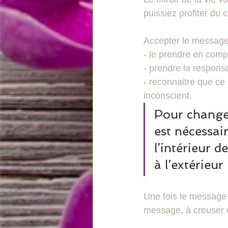
puissiez profiter du 
Accepter le message,
- le prendre en comp
- prendre la responsab
- reconnaitre que ce 
inconscient. 
Pour changer
est nécessai
l’intérieur 
à l’extérieur
Une fois le message a
message, à creuser e