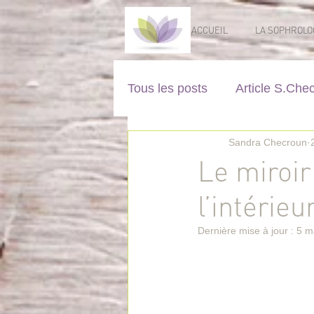
ACCUEIL
LA SOPHROLO
Tous les posts
Article S.Che
Sandra Checroun
Le miroir 
l’intérieu
Dernière mise à jour :
5 m