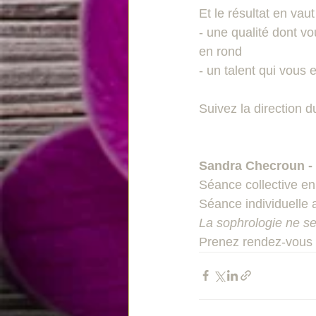
Et le résultat en vau
- une qualité dont vo
en rond
- un talent qui vous 
Suivez la direction d
Sandra Checroun -
Séance collective en 
Séance individuelle 
La sophrologie ne se
Prenez rendez-vous 