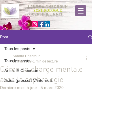
SANDRA CHECROUN
SOPHROLOGUE
CERTIFIEE RNCP
Post
Tous les posts
Sandra Checroun
Tous les posts
11 avr. 2019
1 min de lecture
Gérer sa charge mentale
Article S.Checroun
avec la sophrologie
Actus (presse/TV/internet)
Dernière mise à jour :
5 mars 2020